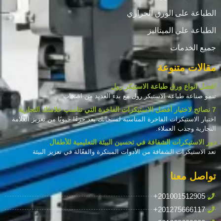
الطباعة على الورق الحراري
الطباعة علي الميتاليز
جميع الخدمات
مقالات متنوعة
افضل انواع ورق طباعة الاستيكر رول
تنمو صناعة طباعة الاستيكر رول مع بدء العديد من اصحاب
7 نصائح لاختيار أفضل الاستيكرات الفاخرة التي تناسب علامتك التجارية
اختيار الاستيكرات الفاخرة المناسبة لمنتجاتك يعد جزءًا حيويًا من تعزيز العلامة
التجارية وجذب العملاء.
دور الاستيكرات الشفافة في تحسين البيئة التعليمية للأطفال
تعد الاستيكرات الشفافة من الأدوات المبتكرة والفعّالة في تعزيز البيئة
تواصل معنا
+201001512905
+201275666117