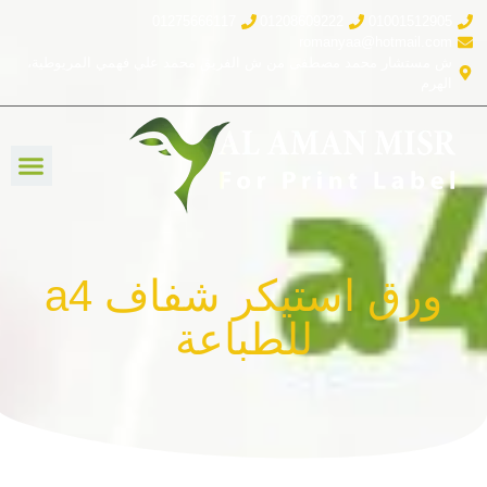
01275666117
01208609222
01001512905
romanyaa@hotmail.com
ش مستشار محمد مصطفى من ش الفريق محمد علي فهمي المريوطية،
الهرم
ورق استيكر شفاف a4
للطباعة