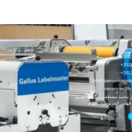
+201
+201
+201
info@alamanmisrsti
romanyaa@ho
 محمد مصطفى من ش الفريق
همي المريوطية، الهرم