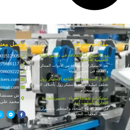
مقالات متنوعة
تواصل معنا
دور الاستيكرات الشفافة في تحسين البيئة
001512905
التعليمية للأطفال
275666117
اري
تعد الاستيكرات الشفافة من الأدوات المبتكرة
والفعّالة في تحسين البيئة
208609222
الورق المستخدم في طباعة الاستيكر رول
ckers.com
تختلف عملية طباعة الاستيكر رول بأختلاف الورق
tmail.com
الذي يتم استخدام
ش مستشار
استيكرات شفافة للأزياء: تحسين العلامة
محمد علي ف
التجارية بأسلوب أنيق
في عالم الأزياء المتجدد والمتطور باستمرار،
تسعى العلامات التجارية إلى