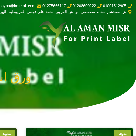
anyaa@hotmail.com
01275666117
01208609222
01001512905
ش مستشار محمد مصطفى من ش الفريق محمد علي فهمي المريوطية، الهر
ورق اس
مدونة
مدونة