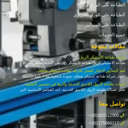
الطباعة على الورق
الطباعة على الورق الحراري
الطباعة علي الميتاليز
جميع الخدمات
مقالات متنوعة
عملية طباعة الاستيكر الرول
طباعة الاستيكر الرول طباعة الاستيكر رول هي عملية تتضمن طباعة
أهم المعايير لاختيار أفضل شركة طباعة استيكر شفاف
اختيار شركة طباعة استيكر شفاف بجودة متميزة يعد خطوة حاسمة
تقنيات طباعة الرول اللاصق الحديثة وأثرها في تحسين التغليف
تعتبر تقنيات طباعة الرول اللاصق الحديثة، أحد العناصر الأساسية التي
تواصل معنا
+201001512905
+201275666117