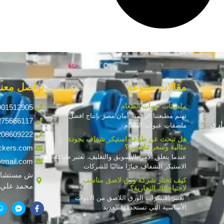
مقالات متنوعة
تواصل معنا
ملصقات عبوات الطعام
001512905
تهتم مطبعتنا الرقمية أمان مصر بإنتاج افضل
275666117
اري
ملصقات عبوات الطعام
208609222
هل تبحث عن طباعة استيكر شفاف بجودة
مثالية وسعر تنافسي؟
ckers.com
عندما يتعلق الأمر بالتسويق والتغليف، تعتبر طباعة
tmail.com
الاستيكر الشفاف خيارًا مثاليًا للشركات
ش مستشار
كيف تختار شركة ورق لاصق مناسب
محمد علي ف
لاحتياجاتك التجارية؟
تعتبر استكرات الورق اللاصق من الأدوات
الأساسية التي تستخدمها العديد