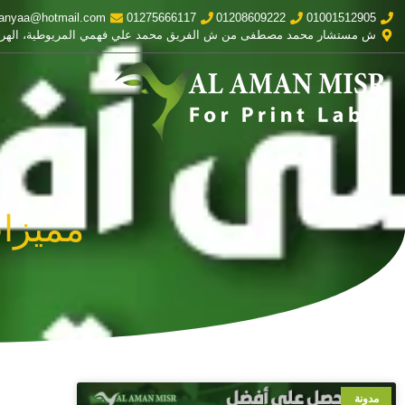
anyaa@hotmail.com
01275666117
01208609222
01001512905
ش مستشار محمد مصطفى من ش الفريق محمد علي فهمي المريوطية، الهر
مميزا
مدونة