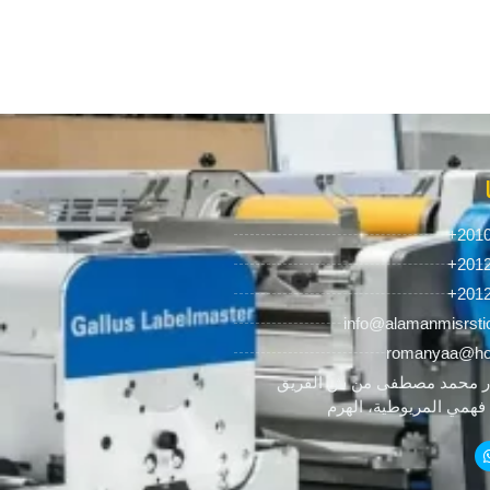
+201
+201
+201
info@alamanmisrsti
romanyaa@ho
 محمد مصطفى من ش الفريق
همي المريوطية، الهرم