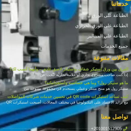
خدماتنا
الطباعة على الورق
الطباعة على الورق الحراري
الطباعة علي الميتاليز
جميع الخدمات
مقالات متنوعة
الفرق بين ورق استيكر شفاف واستيكر لاصق عادي – وأيهما أنسب لك؟
إذا كنت صاحب مشروع تجاري أو علامة تجارية تبحث عن
ما هو ستيكر رول؟ وما هي خصائصه واستخداماته؟
ستيكر رول هو منتج مبتكر وعملي يستخدم في مجموعة متنوعة من
كيف تساعد استيكرات QR code في تحسين خدمات شركات المواصلات
مع تزايد الاعتماد على التكنولوجيا في مختلف المجالات، أصبحت استيكرات QR
تواصل معنا
+201001512905