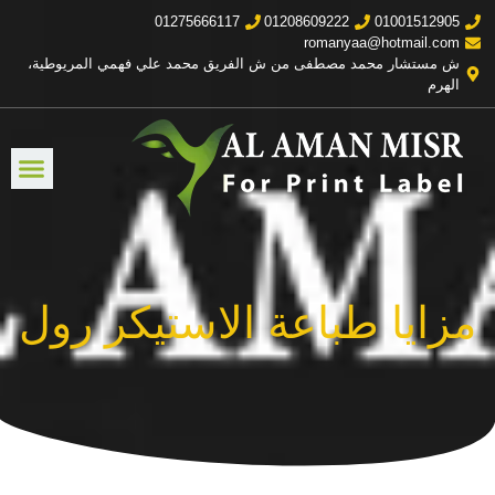
01275666117
01208609222
01001512905
romanyaa@hotmail.com
ش مستشار محمد مصطفى من ش الفريق محمد علي فهمي المريوطية،
الهرم
مزايا طباعة الاستيكر رول