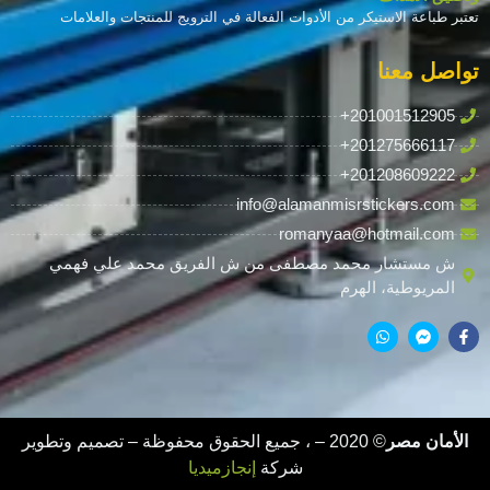
تعتبر طباعة الاستيكر من الأدوات الفعالة في الترويج للمنتجات والعلامات
تواصل معنا
+201001512905
+201275666117
+201208609222
info@alamanmisrstickers.com
romanyaa@hotmail.com
ش مستشار محمد مصطفى من ش الفريق محمد علي فهمي
المريوطية، الهرم
الأمان مصر
© 2020 –
، جميع الحقوق محفوظة – تصميم وتطوير
شركة
إنجازميديا