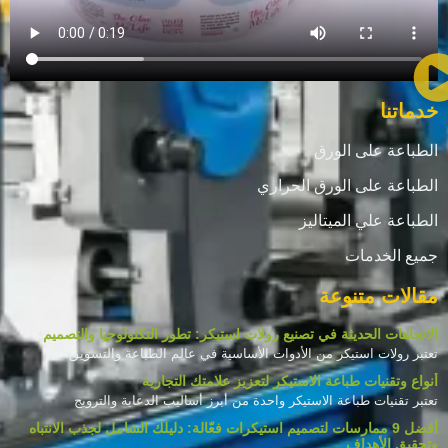
خدماتنا
الطباعة على الورق
الطباعة على الورق الحراري
الطباعة علي الميتاليز
جميع الخدمات
مقالات متنوعة
الاتجاهات الحديثة في تصنيع رولات استيكر: تطور التكنولوجيا والتصميم
تعتبر رولات استيكر من الأدوات الأساسية في عالم الطباعة والتسويق.
أنواع وتقنيات طباعة الاستيكر لتعزيز علامتك التجارية
تعتبر تقنيات طباعة الاستيكر واحدة من أبرز أساليب الدعاية والترويج
أفضل 9 ممارسات لتصميم استيكرات فعّالة: دليلك الشامل لجذب الانتباه
وتحقيق الأهداف