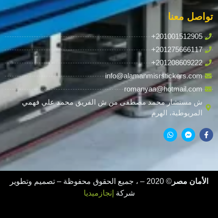
تواصل معنا
+201001512905
+201275666117
+201208609222
info@alamanmisrstickers.com
romanyaa@hotmail.com
ش مستشار محمد مصطفى من ش الفريق محمد علي فهمي
المريوطية، الهرم
الأمان مصر
© 2020 –
، جميع الحقوق محفوظة – تصميم وتطوير
شركة
إنجازميديا