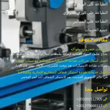
الطباعة على الورق
الطباعة على الورق الحراري
الطباعة علي الميتاليز
جميع الخدمات
مقالات متنوعة
ملصقات خضروات وفواكه
يحتاج تغليف المواد الغذائية لإضافة ملصقات خضراوات وفواكه اللاصقة على
أفضل أسعار شركات طباعة الاستيكرات الشفافة مع ضمان الجودة
شركات طباعة الاستيكرات تعد مبحث للكثيرين ، الأمان مصر هي الخيار
أفضل خدمات طباعة استيكر شفاف للمشاريع التجارية والصناعية
في عالم التسويق الحديث، يعد الاستيكر الشفاف أحد أهم العناصر
تواصل معنا
+201001512905
+201275666117