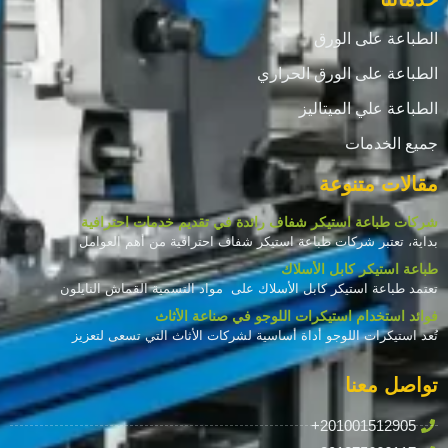
الطباعة على الورق
الطباعة على الورق الحراري
الطباعة علي الميتاليز
جميع الخدمات
مقالات متنوعة
شركات طباعة استيكر شفاف رائدة في تقديم خدمات احترافية
بداية، تعتبر شركات طباعة استيكر شفاف احترافية من أهم العوامل
طباعة استيكر كابل الأسلاك
تعتمد طباعة استيكر كابل الأسلاك على مواد التسمية القماش النايلون
فوائد استخدام استيكرات اللوجو في صناعة الأثاث
تُعد استيكرات اللوجو أداة أساسية لشركات الأثاث التي تسعى لتعزيز
تواصل معنا
+201001512905