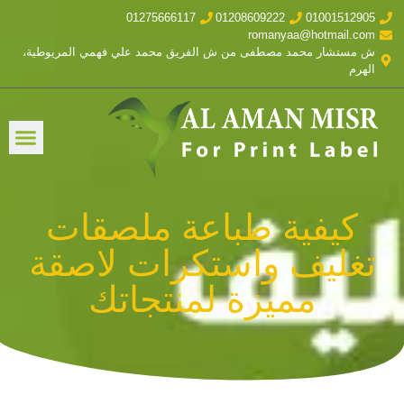
01275666117
01208609222
01001512905
romanyaa@hotmail.com
ش مستشار محمد مصطفى من ش الفريق محمد علي فهمي المريوطية،
الهرم
كيفية طباعة ملصقات
تغليف واستكرات لاصقة
مميزة لمنتجاتك