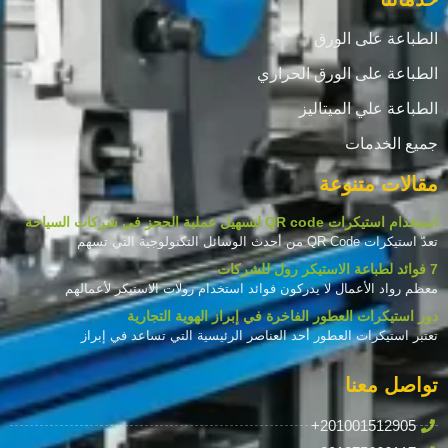
الطباعة على الورق
الطباعة على الورق الحراري
الطباعة علي الميتاليز
جميع الخدمات
مقالات متنوعة
استخدام استيكرات QR code لتسهيل عملية الحجز في شركات السياحة
تعدّ استيكرات QR Code من أحدث الوسائل التكنولوجية التي تسهم
7 فوائد لطباعة الاستيكر رول للشركات
معظم رواد الأعمال لا يدركون فوائد استخدام رولات الاستيكر لأعمالهم
دور استيكرات العطور الفاخرة في إبراز الهوية التجارية
تعتبر استيكرات العطور أحد العناصر الرئيسية التي تساعد في إبراز
تواصل معنا
+201001512905