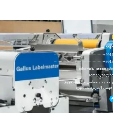
+201
+201
+201
info@alamanmisrsti
romanyaa@ho
 محمد مصطفى من ش الفريق
همي المريوطية، الهرم