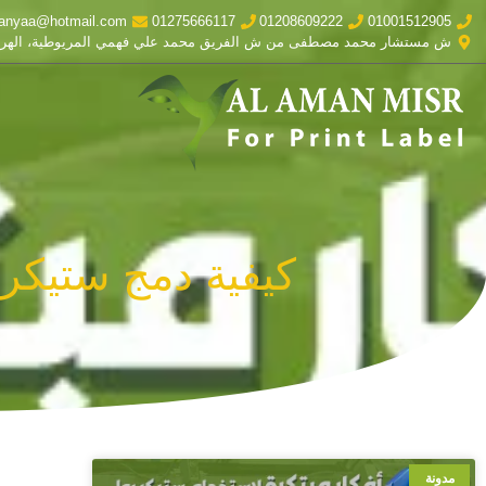
anyaa@hotmail.com
01275666117
01208609222
01001512905
ش مستشار محمد مصطفى من ش الفريق محمد علي فهمي المريوطية، الهر
كيفية دمج ستيكر 
مدونة