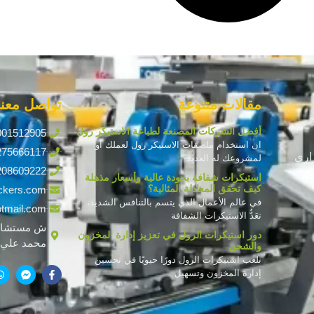
مقالات متنوعة
تواصل معنا
أفضل الشركات المصنعة لطباعة الاستيكر رول
001512905
ان استخدام ملصقات الاستيكر رول لعملك أو
275666117
اري
لمشروعك له العديد
208609222
استيكرات شفافة بجودة عالية وأسعار مذهلة
كيف تحقق المعادلة المثالية؟
ckers.com
في عالم الأعمال الذي يتسم بالتنافس الشديد،
tmail.com
تعَدُّ الاستيكرات الشفافة
ش مستشار
دور استيكرات الرول في تعزيز إدارة المخزون
محمد علي ف
والشحن
تلعب استيكرات الرول دورًا حيويًا في تحسين
إدارة المخزون وتسهيل