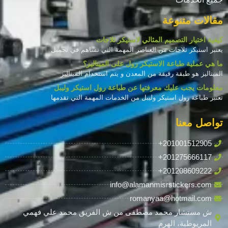
مقالات متنوعة
كيفية اختيار التصميم المثالي لاستيكر ثلاجات
يعتبر استيكر ثلاجات من العناصر المهمة التي تساهم في تجميل
ما هي عملية طباعة الاستيكر رول على الميتاليز؟
الميتاليز هو طبقة رقيقة من المعدن و يتم استخدام الميتاليز
معلومات يجب عليك معرفتها عن طباعة رول استيكر وليبل
تعتبر طباعة رول استيكر وليبل من الخدمات المهمة التي تقدمها
تواصل معنا
+201001512905
+201275666117
+201208609222
info@alamanmisrstickers.com
romanyaa@hotmail.com
ش مستشار محمد مصطفى من ش الفريق محمد علي فهمي
المريوطية، الهرم