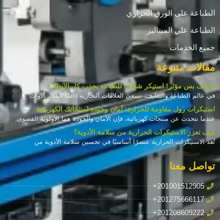
الطباعة على الورق الحراري
الطباعة علي الميتاليز
جميع الخدمات
مقالات متنوعة
شفاف بس مؤثر! استيكر شفاف للطباعة يجذب كل الأنظار
في عالم الطباعة والتغليف، تسعى العلامات التجارية دائمًا لابتكار أدوات
استيكرات رول مقاومة للحرارة: أمان وجودة لمنتجاتك الكهربائية
عندما نتحدث عن منتجات كهربائية، فإن الأمان والجودة هما الأولوية القصوى.
كيف تعزز الاستيكرات الحرارية من سلامة الأدوية؟
تُعد الاستيكرات الحرارية عنصرًا أساسيًا في تحسين سلامة الأدوية من
تواصل معنا
+201001512905
+201275666117
+201208609222