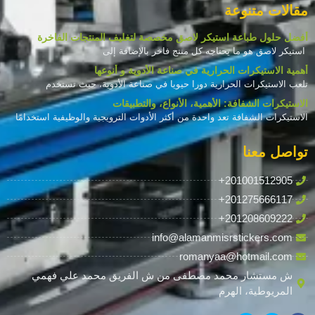
مقالات متنوعة
أفضل حلول طباعة استيكر لاصق مخصصة لتغليف المنتجات الفاخرة
استيكر لاصق هو ما يحتاجه كل منتج فاخر بالإضافة إلى
أهمية الاستيكرات الحرارية في صناعة الأدوية و أنوعها
تلعب الاستيكرات الحرارية دورا حيويا في صناعة الأدوية، حيث تستخدم
الاستيكرات الشفافة: الأهمية، الأنواع، والتطبيقات
الاستيكرات الشفافة تعد واحدة من أكثر الأدوات الترويجية والوظيفية استخدامًا
تواصل معنا
+201001512905
+201275666117
+201208609222
info@alamanmisrstickers.com
romanyaa@hotmail.com
ش مستشار محمد مصطفى من ش الفريق محمد علي فهمي
المريوطية، الهرم