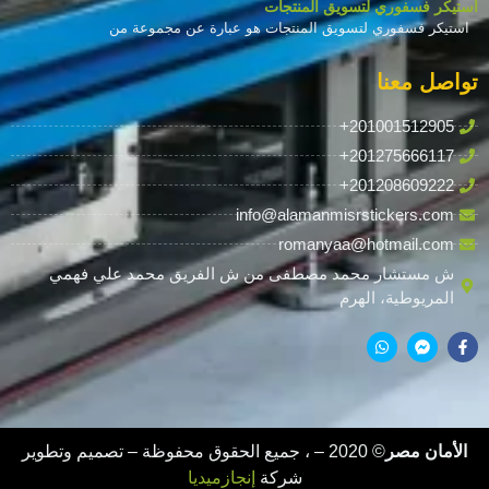
استيكر فسفوري لتسويق المنتجات
استيكر فسفوري لتسويق المنتجات هو عبارة عن مجموعة من
تواصل معنا
+201001512905
+201275666117
+201208609222
info@alamanmisrstickers.com
romanyaa@hotmail.com
ش مستشار محمد مصطفى من ش الفريق محمد علي فهمي
المريوطية، الهرم
الأمان مصر
© 2020 –
، جميع الحقوق محفوظة – تصميم وتطوير
شركة
إنجازميديا