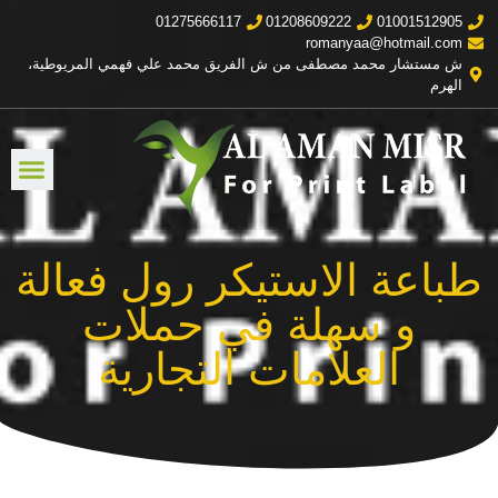
01275666117
01208609222
01001512905
romanyaa@hotmail.com
ش مستشار محمد مصطفى من ش الفريق محمد علي فهمي المريوطية،
الهرم
طباعة الاستيكر رول فعالة
و سهلة في حملات
العلامات التجارية