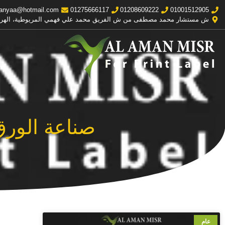
anyaa@hotmail.com
01275666117
01208609222
01001512905
ش مستشار محمد مصطفى من ش الفريق محمد علي فهمي المريوطية، الهر
صناعة الورق
عام