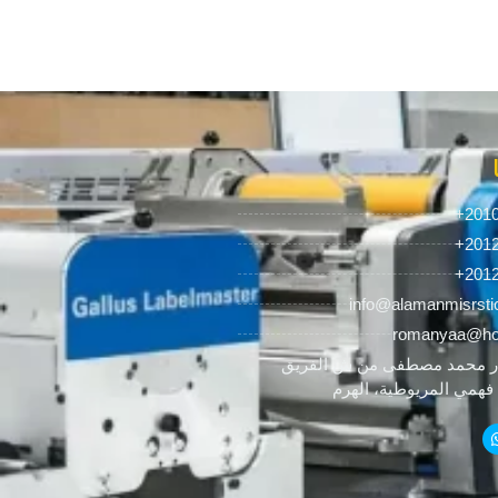
+201
+201
+201
info@alamanmisrsti
romanyaa@ho
 محمد مصطفى من ش الفريق
همي المريوطية، الهرم