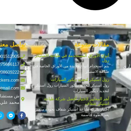
مقالات متنوعة
تواصل معنا
أنواع الأوراق المستخدمة في طباعة الاستيكر
001512905
رول
275666117
اري
يتم استخدام انواع عديدة من الأوراق الخاصة في
طباعة الاستيكر
208609222
رول استيكر لتجديد ديكور السيارات
ckers.com
رول استيكر لتجديد ديكور السيارات رول استيكر
tmail.com
لتجديد ديكور السيارات
ش مستشار
أهم المعايير لاختيار أفضل شركة طباعة
محمد علي ف
استيكر شفاف
اختيار شركة طباعة استيكر شفاف بجودة متميزة
يعد خطوة حاسمة