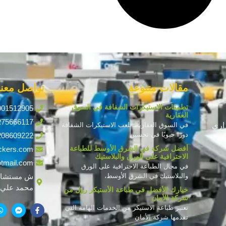
مقالات متنوعة
تواصل معنا
تطبيقات الاستيكرات الشفافة في السوق
001512905
العقارية
275666117
اري
في السوق العقارية، تلعب الاستيكرات الشفافة
دورًا حيويًا في تحسين
208609222
أفضل شركة في الشرق الأوسط للطباعة
ckers.com
الاحترافية على الورق والبلاستيك
tmail.com
في مجال الطباعة الاحترافية على الورق
والبلاستيك في الشرق الأوسط،
ش مستشار
محمد علي ف
خيارك الأفضل في طباعة الأستيكر رول من
شركة الأمان
تعتبر طباعة الاستيكر من الخدمات الهامة التي
تقدمها شركة الأمان