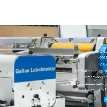
+201
+201
+201
info@alamanmisrsti
romanyaa@ho
 محمد مصطفى من ش الفريق
همي المريوطية، الهرم