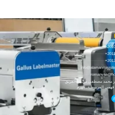
+201
+201
+201
info@alamanmisrsti
romanyaa@ho
 محمد مصطفى من ش الفريق
همي المريوطية، الهرم