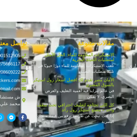
مقالات متنوعة
تواصل معنا
الاستيكرات المقاومة للماء: الحل الأمثل
001512905
لمتطلبات التعبئة البحرية
275666117
اري
تلعب الاستيكرات المقاومة للماء دورًا حيويًا في
تلبية متطلبات التعبئة
208609222
الأمان مصر تقدم لك افضل اسعار رول استيكر
ckers.com
بالسوق المصري
tmail.com
في عالم تتزايد فيه أهمية التغليف والعرض
البصري، لا يمكن
ش مستشار
محمد علي ف
كل اللي تحتاجه لتغليف احترافي تحت سقف
واحد – مصنع استيكر رول رائد
إذا كنت تبحث عن طريقة ترفع من قيمة منتجك
البصرية