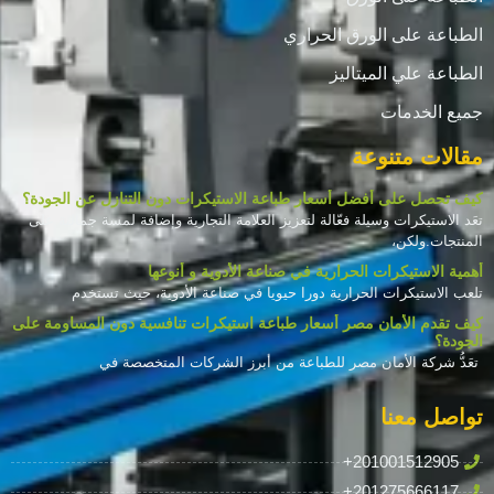
الطباعة على الورق الحراري
الطباعة علي الميتاليز
جميع الخدمات
مقالات متنوعة
كيف تحصل على أفضل أسعار طباعة الاستيكرات دون التنازل عن الجودة؟
تعَد الاستيكرات وسيلة فعّالة لتعزيز العلامة التجارية وإضافة لمسة جمالية على
المنتجات.ولكن،
أهمية الاستيكرات الحرارية في صناعة الأدوية و أنوعها
تلعب الاستيكرات الحرارية دورا حيويا في صناعة الأدوية، حيث تستخدم
كيف تقدم الأمان مصر أسعار طباعة استيكرات تنافسية دون المساومة على
الجودة؟
تعَدُّ شركة الأمان مصر للطباعة من أبرز الشركات المتخصصة في
تواصل معنا
+201001512905
+201275666117