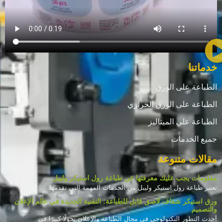
خدماتنا
الطباعة على الورق
الطباعة على الورق الحراري
الطباعة علي الميتاليز
جميع الخدمات
مقالات متنوعة
معلومات يجب عليك معرفتها عن طباعة رول استيكر وليبل
تعتبر طباعة رول استيكر وليبل من الخدمات المهمة التي تقدمها
ورق استيكر شفاف لاصق قابل للطباعة: التقنية الجديدة في عالم الإعلان
والتصميم
أحدث التطور التكنولوجي في مجال الطباعة والإعلان تحولًا كبيرًا في