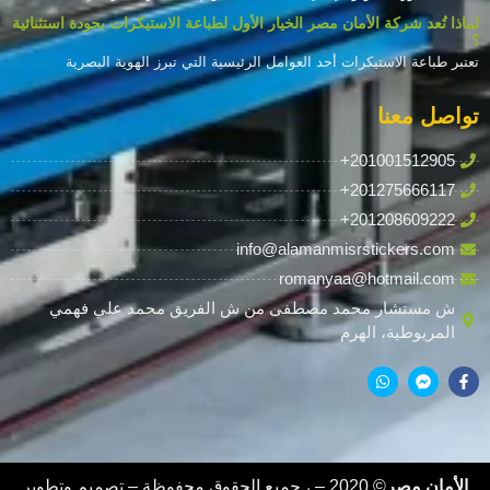
لماذا تُعد شركة الأمان مصر الخيار الأول لطباعة الاستيكرات بجودة استثنائية
؟
تعتبر طباعة الاستيكرات أحد العوامل الرئيسية التي تبرز الهوية البصرية
تواصل معنا
+201001512905
+201275666117
+201208609222
info@alamanmisrstickers.com
romanyaa@hotmail.com
ش مستشار محمد مصطفى من ش الفريق محمد علي فهمي
المريوطية، الهرم
الأمان مصر
© 2020 –
، جميع الحقوق محفوظة – تصميم وتطوير