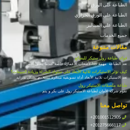
الطباعة على الورق
الطباعة على الورق الحراري
الطباعة علي الميتاليز
جميع الخدمات
مقالات متنوعة
فوائد طباعة رول ستيكر للبضائع
تعد الطباعة مهمة جدا لأصحاب الأعمال، خاصة عندما يتعلق الأمر
كيف تؤثر الاستيكرات ثلاثية الأبعاد على سلوك الشراء وزيادة المبيعات؟
تعد الاستيكرات ثلاثية الأبعاد أداة تسويقية مبتكرة تستخدم بشكل متزايد
طباعة ملصقات الاستيكر رول
تقوم شركة الأمان لطباعة الاستيكر رول على بكر و يتم
تواصل معنا
+201001512905
+201275666117