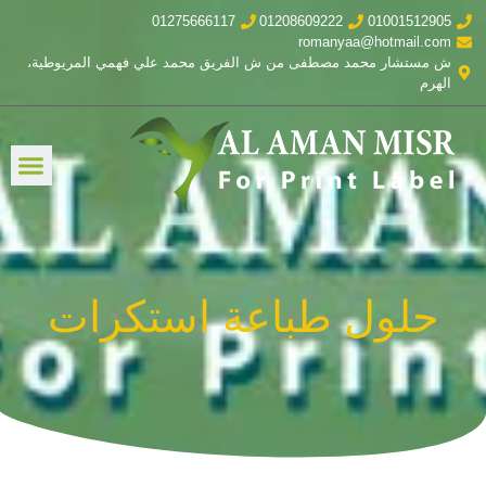
01275666117
01208609222
01001512905
romanyaa@hotmail.com
ش مستشار محمد مصطفى من ش الفريق محمد علي فهمي المريوطية،
الهرم
حلول طباعة استكرات