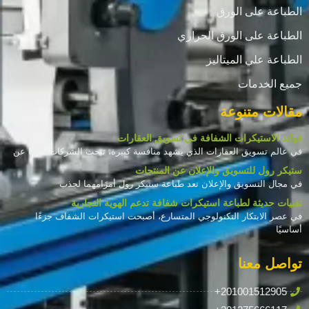
الطباعة على الورق
الطباعة على الورق الحراري
الطباعة علي الميتاليز
جميع الخدمات
مقالات متنوعة
فوائد الاستيكرات الشفافة في تسويق العقارات
في عالم تسويق العقارات الذي يشهد منافسة كبيرة، تبحث الشركات دائمًا عن
ستيكر رول للتسويق والإعلان عن المنتجات
في مجال التسويق والإعلان تعد طباعة ستيكر رول أمرًامهما لجذب
تقنيات حديثة لطباعة استيكرات شفافة تدعم الهوية التجارية
في عصر الابتكار التكنولوجي المتسارع، أصبحت استيكرات الشفاف جزءًا
أساسيًا
تواصل معنا
+201001512905