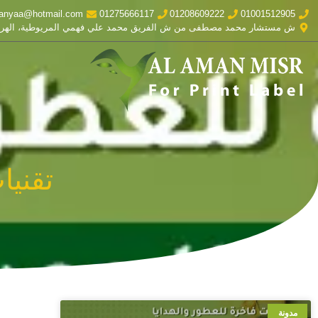
anyaa@hotmail.com
01275666117
01208609222
01001512905
ش مستشار محمد مصطفى من ش الفريق محمد علي فهمي المريوطية، الهر
تقنيا
مدونة