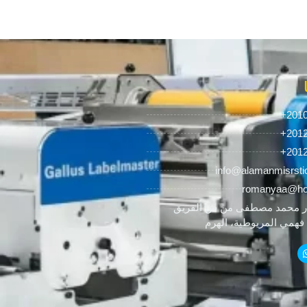
+201
+201
+201
info@alamanmisrsti
romanyaa@ho
 محمد مصطفى من ش الفريق
همي المريوطية، الهرم