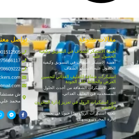
مقالات متنوعة
تواصل معنا
أهمية الاستيكر الشفاف في التسويق وكيفية
001512905
الحصول عليه
275666117
اري
أهمية الاستيكر الشفاف في التسويق وكيفية
الحصول عليه الاستيكر الشفاف
208609222
استيكرات شفافة للتغليف الغذائي لتحسين
ckers.com
العرض والحفاظ على الجودة
tmail.com
تعتبر الاستيكرات الشفافة من أحدث الحلول
المستخدمة في التغليف الغذائي،
ش مستشار
محمد علي ف
دور استيكرات الرول في تعزيز إدارة المخزون
والشحن
تلعب استيكرات الرول دورًا حيويًا في تحسين
إدارة المخزون وتسهيل