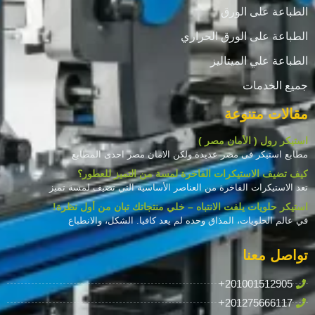
الطباعة على الورق
الطباعة على الورق الحراري
الطباعة علي الميتاليز
جميع الخدمات
مقالات متنوعة
استيكر رول ( الأمان مصر )
مطابع استيكر فى مصر عديدة ولكن الامان مصر احدى المطابع
كيف تضيف الاستيكرات الفاخرة لمسة من التميز للعطور؟
تعد الاستيكرات الفاخرة من العناصر الأساسية التي تضيف لمسة تميز
استيكر حلويات يلفت الانتباه – خلي منتجاتك تبان من أول نظرة!
في عالم الحلويات، المذاق وحده لم يعد كافيا. الشكل، والانطباع
تواصل معنا
+201001512905
+201275666117