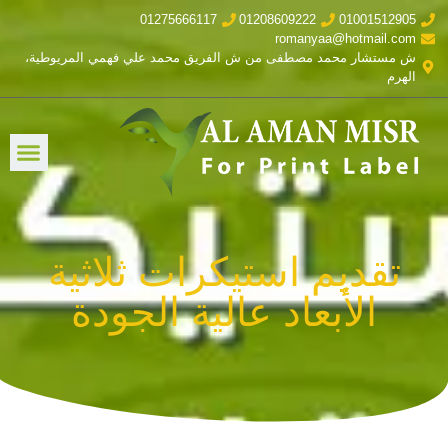
01275666117
01208609222
01001512905
romanyaa@hotmail.com
ش مستشار محمد مصطفى من ش الفريق محمد علي فهمي المريوطية،
الهرم
تقديم استيكرات ثلاثية
الأبعاد عالية الجودة