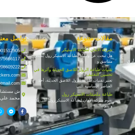
مقالات متنوعة
تواصل معنا
شركة الامان لطباعة الاستيكر
001512905
هل تبحث عن وسيلة لطباعة الاستيكر رول بشكل
275666117
اري
متناسق و
208609222
تقنيات طباعة الرول اللاصق الحديثة وأثرها في
تحسين التغليف
ckers.com
تعتبر تقنيات طباعة الرول اللاصق الحديثة، أحد
tmail.com
العناصر الأساسية التي
ش مستشار
طباعة ملصقات الاستيكر رول
محمد علي ف
تقوم شركة الأمان لطباعة الاستيكر رول على بكر
و يتم