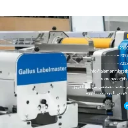
+201
+201
+201
info@alamanmisrsti
romanyaa@ho
 محمد مصطفى من ش الفريق
همي المريوطية، الهرم