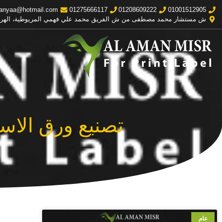
anyaa@hotmail.com
01275666117
01208609222
01001512905
ش مستشار محمد مصطفى من ش الفريق محمد علي فهمي المريوطية، الهر
تصنيع ورق الاستي
عام