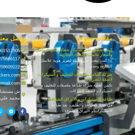
مقالات متنوعة
تواصل معنا
كيف تحصل على استيكر شفاف بجودة متميزة
001512905
وأسعار تناسب علامتك التجارية؟
275666117
اري
إذا كنت تبحث عن وسيلة لتعزيز هوية علامتك
التجارية وجذب
208609222
شركة طباعة ملصقات للتغليف و استيكرات
ckers.com
لاصقة للشركات
tmail.com
تكمن أهمية شركة طباعة ملصقات للتغليف و
استيكرات لاصقة للشركات
ش مستشار
محمد علي ف
طباعة الاستيكرات و الأوراق الشفافة
في عالم الطباعة والتغليف، تعد طباعة
الاستيكرات و الأوراق الشفافة