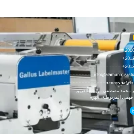
+201
+201
+201
info@alamanmisrsti
romanyaa@ho
 محمد مصطفى من ش الفريق
همي المريوطية، الهرم