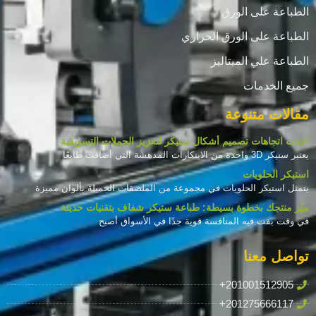
الطباعة على الورق
الطباعة على الورق الحراري
الطباعة علي الميتاليز
جميع الخدمات
مقالات متنوعة
أحدث اتجاهات تصميم أشكال ستيكر لتعزيز الحملات التسويقية
يعتبر ستيكر 3D واحدة من الابتكارات المدهشة التي أضافت طابعًا
استيكر الحلويات
يتمثل استيكر الحلويات في مجموعة من الملصقات الجميلة بألوان مميزة
ميّز منتجك بخطوة بسيطة: طباعة ستيكر شفاف بتقنيات حديثة
في وقت بقت فيه المنافسة قوية جدًا في الأسواق أصبح
تواصل معنا
+201001512905
+201275666117