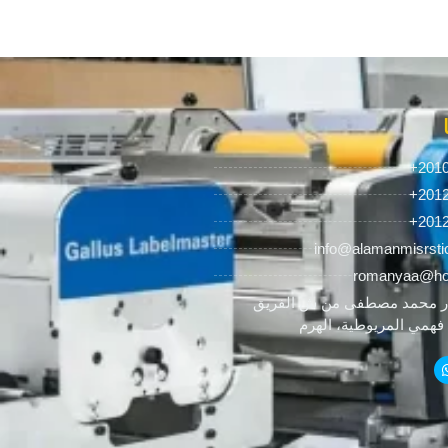
+201
+201
+201
info@alamanmisrsti
romanyaa@ho
 محمد مصطفى من ش الفريق
همي المريوطية، الهرم