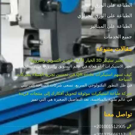
الطباعة على الورق
الطباعة على الورق الحراري
الطباعة علي الميتاليز
جميع الخدمات
مقالات متنوعة
لماذا يعتبر ستيكر 3D الخيار الأمثل لتعزيز التسويق والترويج؟
تعتبر الاستيكرات أداة فعالة في عالم التسويق والترويج، حيث تستخدم
كيف تسهم استيكرات QR code في تحسين تجربة العملاء بشركات
السياحة
في ظل التطور التكنولوجي السريع، تسعى شركات السياحة إلى تبني
شركة طباعة استيكرات موثوقة لتحويل أفكارك إلى منتجات فريدة
في عالم مليء بالمنافسة، تعد التفاصيل الصغيرة هي التي تميز
تواصل معنا
+201001512905
+201275666117