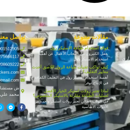
مقالات متنوعة
تواصل معنا
فوائد استخدام طباعة الاستيكر رول
001512905
يغفل الكثيرون من أصحاب الأعمال عن أهمية
275666117
اري
استخدام الاستيكر رول
208609222
كيف تواكب تقنيات طباعة الرول اللاصق أحدث
معايير التغليف؟
ckers.com
أهمية استخدام استيكر رول في التغليف الكفاءة
tmail.com
في الإنتاج توفر
ش مستشار
لماذا تعتبر رولات استيكر الخيار الأفضل
محمد علي ف
لعمليات الطباعة مقارنة بالاستيكر المقصوص؟
في الوقت الحالي تعتبر رولات استيكر واحدة من
الأدوات الأساسية