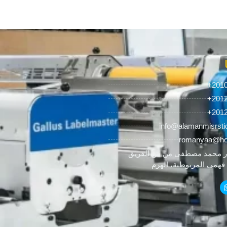
+201
+201
+201
info@alamanmisrsti
romanyaa@ho
 محمد مصطفى من ش الفريق
همي المريوطية، الهرم