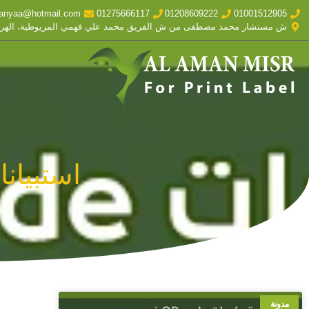
anyaa@hotmail.com
01275666117
01208609222
01001512905
ش مستشار محمد مصطفى من ش الفريق محمد علي فهمي المريوطية، الهر
استبيانات QR للتغذية
مدونة