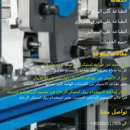
الطباعة على الورق
الطباعة على الورق الحراري
الطباعة علي الميتاليز
جميع الخدمات
مقالات متنوعة
هل تبحث عن طباعة استيكرات لاصقة تدوم طويلاً؟
كل ما تحتاج معرفته قبل طباعة الاستيكر اللاصق عند
خيارك الأفضل في طباعة الأستيكر رول من شركة الأمان
تعتبر طباعة الاستيكر من الخدمات الهامة التي تقدمها شركة الأمان
أفكار إبداعية لاستخدام رول استيكر الزجاج في تصميم الديكورات الحديثة
في عالم التصميم الداخلي الحديث، يعتبر استخدام رول استيكر الزجاج
تواصل معنا
+201001512905