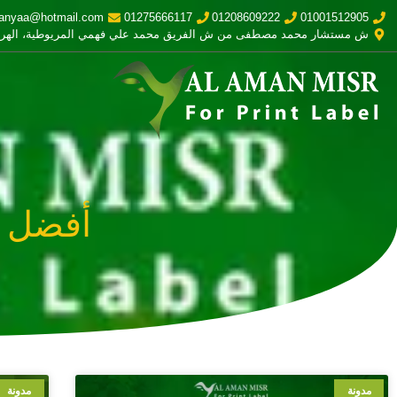
anyaa@hotmail.com
01275666117
01208609222
01001512905
ش مستشار محمد مصطفى من ش الفريق محمد علي فهمي المريوطية، الهر
أفضل ط
مدونة
مدونة