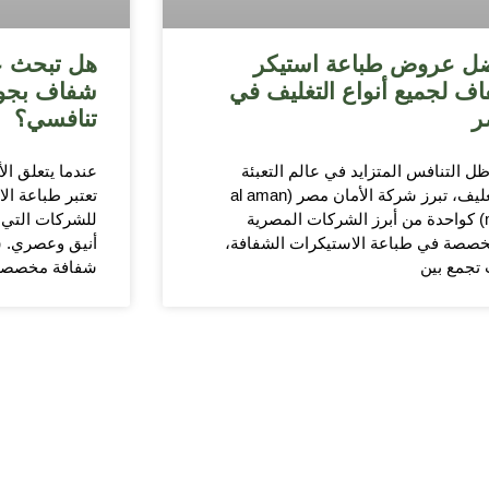
ل عروض طباعة استيكر
هل تبحث ع
ف لجميع أنواع التغليف في
شفاف بجود
ر
تنافسي؟
ل التنافس المتزايد في عالم التعبئة
عندما يتعلق ال
والتغليف، تبرز شركة الأمان مصر (al aman
تعتبر طباعة الا
misr) كواحدة من أبرز الشركات المصرية
للشركات التي ت
خصصة في طباعة الاستيكرات الشفافة،
أنيق وعصري. س
تجمع بين
شفافة مخصصة 