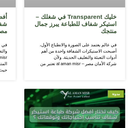
خليك Transparent في شغلك –
أفض
استيكر شفاف للطباعة يبرز جمال
شفا
منتجك
مص
في عالم يعتمد على الصورة والانطباع الأول،
في ظ
أصبحت الاستيكرات الشفافة واحدة من أهم
أدوات التعبئة والتغليف الحديثة. ولأن
شركة الأمان مصر – al aman misr تعتبر من
المت
حيث 
مدونة