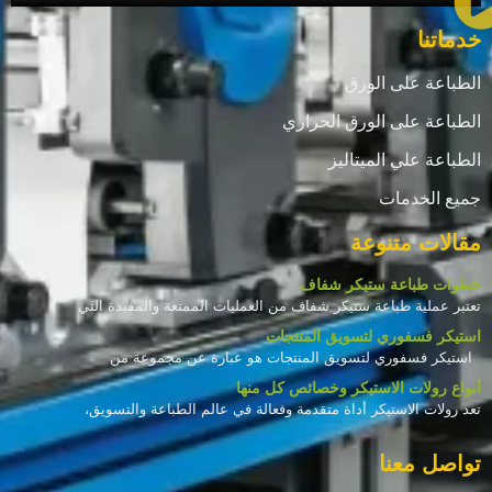
خدماتنا
الطباعة على الورق
الطباعة على الورق الحراري
الطباعة علي الميتاليز
جميع الخدمات
مقالات متنوعة
خطوات طباعة ستيكر شفاف
تعتبر عملية طباعة ستيكر شفاف من العمليات الممتعة والمفيدة التي
استيكر فسفوري لتسويق المنتجات
استيكر فسفوري لتسويق المنتجات هو عبارة عن مجموعة من
أنواع رولات الاستيكر وخصائص كل منها
تعد رولات الاستيكر أداة متقدمة وفعالة في عالم الطباعة والتسويق،
تواصل معنا