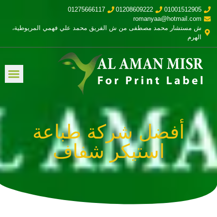
01275666117
01208609222
01001512905
romanyaa@hotmail.com
ش مستشار محمد مصطفى من ش الفريق محمد علي فهمي المريوطية،
الهرم
أفضل شركة طباعة
استيكر شفاف