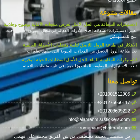
مقالات متنوعة
الاستيكرات الشفافة هي الحل الأمثل لعرض منتجات الأغذية بوضوح وجاذبية
تعتبر الاستيكرات الشفافة إحدى الأدوات الفعالة في مجال تسويق الأغذية، حيث
تتيح للمستهلكين
الابتكار في طباعة الرول اللاصق لتلبية متطلبات الأسواق العالمية
تعد طباعة الرول اللاصق من المجالات الحيوية التي تشهد تطورات
الاستيكرات المقاومة للماء: الحل الأمثل لمتطلبات التعبئة البحرية
تلعب الاستيكرات المقاومة للماء دورًا حيويًا في تلبية متطلبات التعبئة
تواصل معنا
+201001512905
+201275666117
+201208609222
info@alamanmisrstickers.com
romanyaa@hotmail.com
ش مستشار محمد مصطفى من ش الفريق محمد علي فهمي