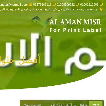
anyaa@hotmail.com
01275666117
01208609222
01001512905
ش مستشار محمد مصطفى من ش الفريق محمد علي فهمي المريوطية، الهر
أفضل حلول ا
مدونة