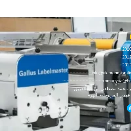
+201
+201
+201
info@alamanmisrsti
romanyaa@ho
 محمد مصطفى من ش الفريق
همي المريوطية، الهرم