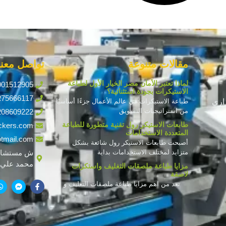
مقالات متنوعة
تواصل معنا
لماذا تعتبر الأمان مصر الخيار الأول لطباعة
001512905
الاستيكرات بجودة استثنائية؟
275666117
اري
طباعة الاستيكرات في عالم الأعمال جزءًا أساسيًا
من استراتيجيات التسويق
208609222
طابعات الاستيكر رول تقنية متطورة للطباعة
ckers.com
المتعددة الاستخدامات
tmail.com
أصبحت طابعات الاستيكر رول شائعة بشكل
متزايد لمختلف الاستخدامات بداية
ش مستشار
محمد علي ف
مزايا طباعة ملصقات التغليف واستكرات
لاصقة
تعد من اهم مزايا طباعة ملصقات التغليف و