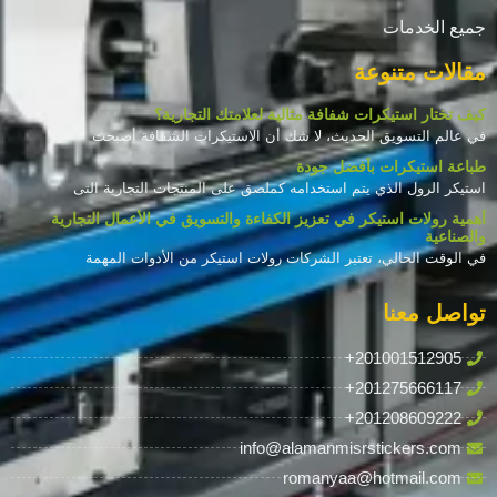
جميع الخدمات
مقالات متنوعة
كيف تختار استيكرات شفافة مثالية لعلامتك التجارية؟
في عالم التسويق الحديث، لا شك أن الاستيكرات الشفافة أصبحت
طباعة استيكرات بأفضل جودة
استيكر الرول الذي يتم استخدامه كملصق على المنتجات التجارية التى
أهمية رولات استيكر في تعزيز الكفاءة والتسويق في الأعمال التجارية
والصناعية
في الوقت الحالي، تعتبر الشركات رولات استيكر من الأدوات المهمة
تواصل معنا
+201001512905
+201275666117
+201208609222
info@alamanmisrstickers.com
romanyaa@hotmail.com