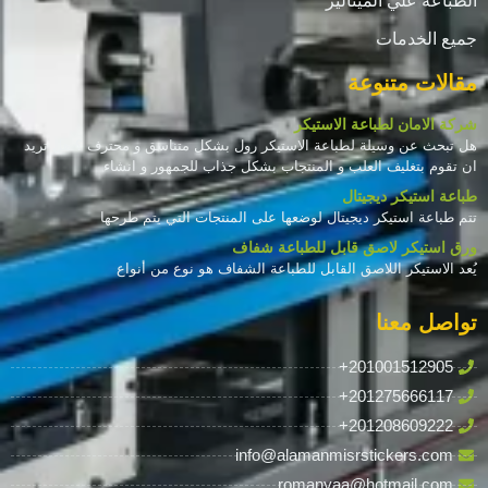
الطباعة علي الميتاليز
جميع الخدمات
مقالات متنوعة
شركة الامان لطباعة الاستيكر
هل تبحث عن وسيلة لطباعة الاستيكر رول بشكل متناسق و محترف ؟ هل تريد
ان تقوم بتغليف العلب و المنتجاب بشكل جذاب للجمهور و انشاء
طباعة استيكر ديجيتال
تتم طباعة استيكر ديجيتال لوضعها على المنتجات التي يتم طرحها
ورق استيكر لاصق قابل للطباعة شفاف
يُعد الاستيكر اللاصق القابل للطباعة الشفاف هو نوع من أنواع
تواصل معنا
+201001512905
+201275666117
+201208609222
info@alamanmisrstickers.com
romanyaa@hotmail.com