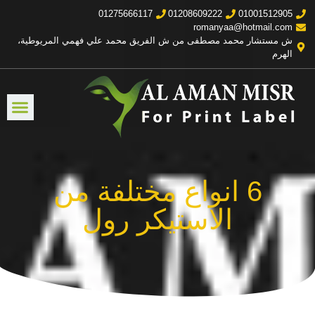
01275666117
01208609222
01001512905
romanyaa@hotmail.com
ش مستشار محمد مصطفى من ش الفريق محمد علي فهمي المريوطية،
الهرم
6 انواع مختلفة من
الاستيكر رول