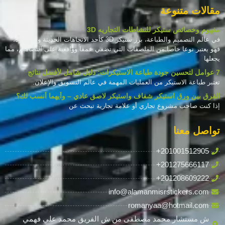
مقالات متنوعة
مفهوم وخصائص ستيكر للنشاطات التجاريه 3D
في عالم التصميم والطباعة، برز ستيكر 3D كأحد الاتجاهات الحديثة والمبتكرة،
فهو يعتبر نوعا خاصا من الملصقات التي تضفي عمقا وواقعية على التصاميم، مما
يجعلها
7 عوامل لتحسين جودة طباعة الاستيكرات: دليل شامل لأفضل نتائج
تعتبر طباعة الاستيكر من العمليات المهمة في عالم التسويق والإعلان.
الفرق بين ورق استيكر شفاف واستيكر لاصق عادي – وأيهما أنسب لك؟
إذا كنت صاحب مشروع تجاري أو علامة تجارية تبحث عن
تواصل معنا
+201001512905
+201275666117
+201208609222
info@alamanmisrstickers.com
romanyaa@hotmail.com
ش مستشار محمد مصطفى من ش الفريق محمد علي فهمي