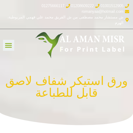
01275666117
01208609222
01001512905
romanyaa@hotmail.com
ش مستشار محمد مصطفى من ش الفريق محمد علي فهمي المريوطية،
الهرم
ورق استيكر شفاف لاصق
قابل للطباعة