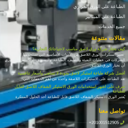
الطباعة على الورق الحراري
الطباعة علي الميتاليز
جميع الخدمات
مقالات متنوعة
كيف تختار شركة ورق لاصق مناسب لاحتياجاتك التجارية؟
تعتبر استكرات الورق اللاصق من الأدوات الأساسية التي تستخدمها العديد من
الشركات في عمليات التعبئة والتغليف، الطباعة، والتسويق. لذلك، من الضروري
أن تختار الورق اللاصق
أفضل شركة طباعة استيكر لاصق بجودة لا تضاهى وأسعار تنافسية
تعد الطباعة على الاستيكرات اللاصقة واحدة من أهم الخدمات التي
تعرف على اشهر استخدامات الورق الاستيكر الشفاف اللاصق القابل
للطباعة
يُعتبر الورق الاستيكر الشفاف اللاصق قابل للطباعة أحد الحلول المبتكرة
تواصل معنا
+201001512905