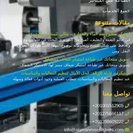
الطباعة علي الميتاليز
جميع الخدمات
مقالات متنوعة
استيكر مطبوع ضد الماء والحرارة – مثالي للمنتجات المتنوعة
في عالم التعبئة والتغليف، أصبح من الضروري البحث عن حلول تدوم طويلاً
وتحافظ على شكل المنتج ومعلوماته بوضوح، مهما كانت ظروف التخزين أو
النقل. ومن
تسويق منتجاتك عبر طباعة استيكر شفاف مميز لها
تسويق منتجاتك عبر طباعة استيكر شفاف مميز لها، الاستيكر الشفاف
استيكرات قابلة للإزالة: الحل الأمثل لتنظيم الفعاليات والمناسبات
عند تنظيم الفعاليات والمناسبات، تتطلب العملية وجود أدوات فعالة وسهلة
تواصل معنا
+201001512905
+201275666117
+201208609222
info@alamanmisrstickers.com