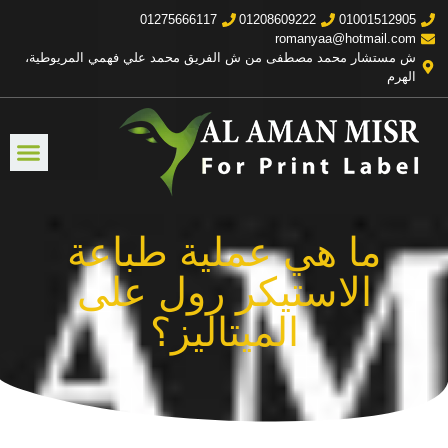
01275666117
01208609222
01001512905
romanyaa@hotmail.com
ش مستشار محمد مصطفى من ش الفريق محمد علي فهمي المريوطية،
الهرم
ما هي عملية طباعة
الاستيكر رول على
الميتاليز؟