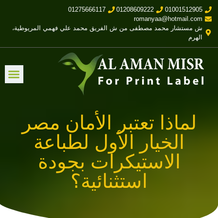
01275666117
01208609222
01001512905
romanyaa@hotmail.com
ش مستشار محمد مصطفى من ش الفريق محمد علي فهمي المريوطية،
الهرم
لماذا تعتبر الأمان مصر
الخيار الأول لطباعة
الاستيكرات بجودة
استثنائية؟