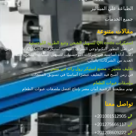
الطباعة علي الميتاليز
جميع الخدمات
مقالات متنوعة
استيكرات QR code لتسهيل الشحن وتتبع الطرود اللوجستية
في ظل التطور التكنولوجي السريع، أصبحت استيكرات QR Code، بالإضافة إلى
ذلك، أداة أساسية في شركات اللوجستيات لتسهيل عمليات الشحن. تعتمد
العديد من الشركات، بالتالي،
تغليف متميز – مصنع استيكر رول رائد في مصر
في زمن أصبح فيه التغليف عنصرًا أساسيًا في تسويق المنتجات،
ملصقات عبوات الطعام
تهتم مطبعتنا الرقمية أمان مصر بإنتاج افضل ملصقات عبوات الطعام
تواصل معنا
+201001512905
+201275666117
+201208609222