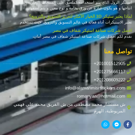
استيكر الرول الذي يتم استخدامه كملصق على المنتجات التجارية التى يتم
انتاجها و هو يكون عبارة عن ورق بخامة و نوع معين و يتم لصقها
لماذا يعتبر ستيكر 3D الخيار الأمثل لتعزيز التسويق والترويج؟
تعتبر الاستيكرات أداة فعالة في عالم التسويق والترويج، حيث تستخدم
افضل شركات صناعة استيكر شفاف في مصر
نقدم لكم افضل شركات صناعة استيكر شفاف في مصر أمان،
تواصل معنا
+201001512905
+201275666117
+201208609222
info@alamanmisrstickers.com
romanyaa@hotmail.com
ش مستشار محمد مصطفى من ش الفريق محمد علي فهمي
المريوطية، الهرم