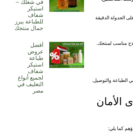
في شغلك –
استيكر
شفاف
ى الجدولة الدقيقة
للطباعة يبرز
جمال منتجك
وذج مناسب لمنتجك.
أفضل
عروض
طباعة
استيكر
شفاف
لجميع أنواع
ي الطباعة والتوصيل.
التغليف في
مصر
 الأمان
هم كما يلي: