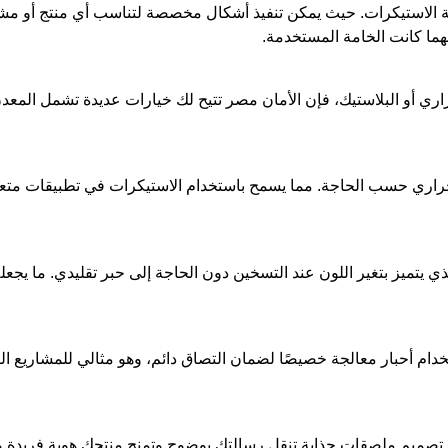
ة الاستيكرات. حيث يمكن تنفيذ أشكال مخصصة لتناسب أي منتج أو مش
مهما كانت الخامة المستخدمة.
ري أو البلاستيك، فإن الأمان مصر تتيح لك خيارات عديدة تشمل المعدن
لحراري حسب الحاجة. مما يسمح باستخدام الاستيكرات في تطبيقات متع
تميز بتغير اللون عند التسخين دون الحاجة إلى حبر تقليدي. ما يجعله خ
خدام أحبار معالجة خصيصًا لضمان التصاق دائم، وهو مثالي للمشاريع ا
في تصميم ملصقات جذابة تنقل رسالتك بوضوح وتمنح منتجك هوية فريدة