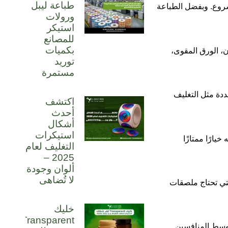
طباعة ليبل
روع. وبفضل الطباعة
ورولات
استيكر
للمصانع
بكميات
، الورق المقوى،
توريد
مستمرة
ددة مثل التغليف
اكتشف
أحدث
أشكال
استيكرات
يارًا ممتازًا
التغليف لعام
2025 –
ألوان وجودة
لا تُضاهى
لتي تحتاج ملصقات
خليك
Transparent
 وسط المنافسين.