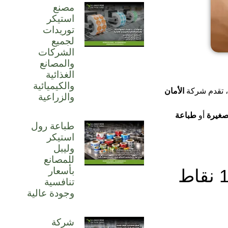
مصنع
استيكر
توريدات
لجميع
الشركات
والمصانع
الغذائية
والكيميائية
بب، تقدم شركة
الأمان
والزراعية
صغيرة
أو
طباعة
طباعة رول
استيكر
وليبل
للمصانع
بأسعار
عروض طباعة استيكر شفاف للمشاريع الصغيرة والكبيرة: 10 نقاط
تنافسية
وجودة عالية
شركة