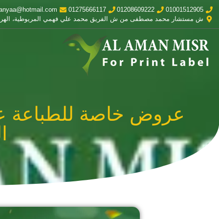
anyaa@hotmail.com
01275666117
01208609222
01001512905
ش مستشار محمد مصطفى من ش الفريق محمد علي فهمي المريوطية، الهر
عروض خاصة للطباعة عل
ا