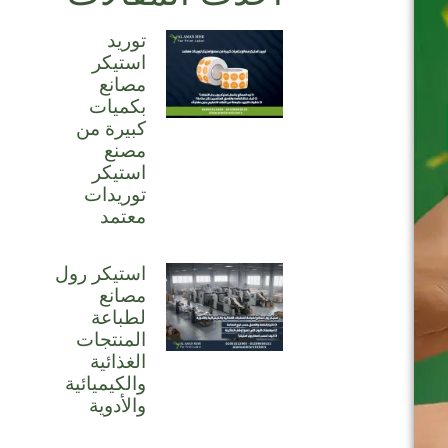
توريد
استيكر
مصانع
بكميات
كبيرة من
مصنع
استيكر
توريدات
معتمد
استيكر رول
مصانع
لطباعة
المنتجات
الغذائية
والكيميائية
والأدوية