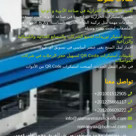
أهمية الاستيكرات الحرارية في صناعة الأدوية و أنوعها
تلعب الاستيكرات الحرارية دورا حيويا في صناعة الأدوية، حيث تستخدم لتوفير
معلومات مهمة مثل تركيبة الدواء، الجرعة المناسبة، وتاريخ الانتهاء. هذه
الملصقات ليست مجرد وسيلة
مصنع استيكر توريدات لجميع الشركات والمصانع الغذائية والكيميائية
والزراعية
اختيار ليبل المنتج بقى عنصر أساسي في تسويق أي عبوة،
تطبيقات استيكرات QR Code لتسهيل حجز الرحلات في شركات
المواصلات
في عالم التنقل الحديث، أصبحت استيكرات QR Code من الأدوات
تواصل معنا
+201001512905
+201275666117
+201208609222
info@alamanmisrstickers.com
romanyaa@hotmail.com
ش مستشار محمد مصطفى من ش الفريق محمد علي فهمي