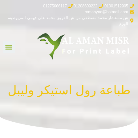
01275666117
01208609222
01001512905
romanyaa@hotmail.com
ش مستشار محمد مصطفى من ش الفريق محمد علي فهمي المريوطية،
الهرم
طباعة رول استيكر وليبل