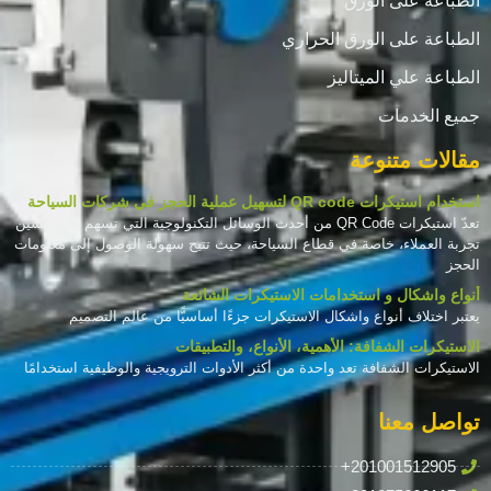
الطباعة على الورق
الطباعة على الورق الحراري
الطباعة علي الميتاليز
جميع الخدمات
مقالات متنوعة
استخدام استيكرات QR code لتسهيل عملية الحجز في شركات السياحة
تعدّ استيكرات QR Code من أحدث الوسائل التكنولوجية التي تسهم في تحسين
تجربة العملاء، خاصة في قطاع السياحة، حيث تتيح سهولة الوصول إلى معلومات
الحجز
أنواع واشكال و استخدامات الاستيكرات الشائعة
يعتبر اختلاف أنواع واشكال الاستيكرات جزءًا أساسيًّا من عالم التصميم
الاستيكرات الشفافة: الأهمية، الأنواع، والتطبيقات
الاستيكرات الشفافة تعد واحدة من أكثر الأدوات الترويجية والوظيفية استخدامًا
تواصل معنا
+201001512905