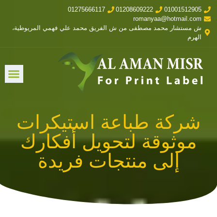
01275666117
01208609222
01001512905
romanyaa@hotmail.com
ش مستشار محمد مصطفى من ش الفريق محمد علي فهمي المريوطية،
الهرم
شركة طباعة استيكرات
موثوقة لتحويل أفكارك
إلى منتجات فريدة