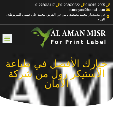
01275666117
01208609222
01001512905
romanyaa@hotmail.com
ش مستشار محمد مصطفى من ش الفريق محمد علي فهمي المريوطية،
الهرم
خيارك الأفضل في طباعة
الأستيكر رول من شركة
الأمان