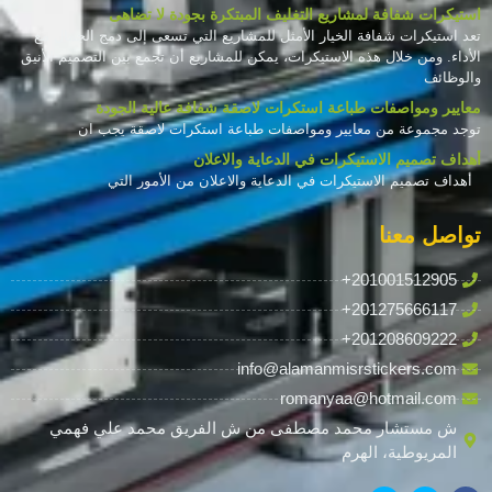
استيكرات شفافة لمشاريع التغليف المبتكرة بجودة لا تضاهى
تعد استيكرات شفافة الخيار الأمثل للمشاريع التي تسعى إلى دمج الجمال مع
الأداء. ومن خلال هذه الاستيكرات، يمكن للمشاريع أن تجمع بين التصميم الأنيق
والوظائف
معايير ومواصفات طباعة استكرات لاصقة شفافة عالية الجودة
توجد مجموعة من معايير ومواصفات طباعة استكرات لاصقة يجب ان
أهداف تصميم الاستيكرات في الدعاية والاعلان
أهداف تصميم الاستيكرات في الدعاية والاعلان من الأمور التي
تواصل معنا
+201001512905
+201275666117
+201208609222
info@alamanmisrstickers.com
romanyaa@hotmail.com
ش مستشار محمد مصطفى من ش الفريق محمد علي فهمي
المريوطية، الهرم