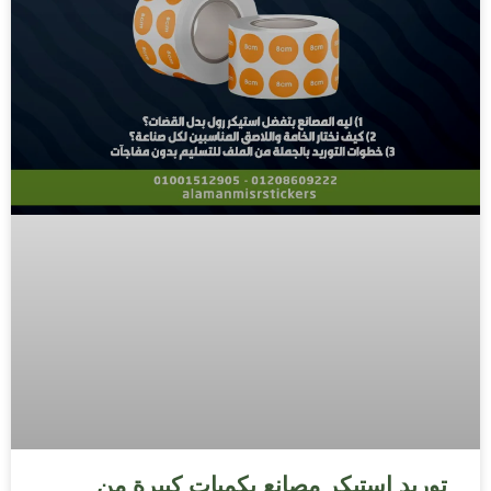
توريد استيكر مصانع بكميات كبيرة من