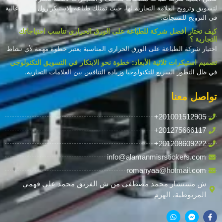
لتسويق وترويج العلامة التجارية لها، حيث تمتلك طباعة الاستيكر رول كفاءة عالية
في الترويج للمنتجات.
كيف تختار أفضل شركة للطباعة على الورق الحراري تناسب احتياجاتك
التجارية ؟
اختيار شركة الطباعة على الورق الحراري المناسبة يعتبر خطوة مهمة لأي نشاط
تصميم استيكرات ثلاثية الأبعاد: خطوة نحو الابتكار في التسويق التكنولوجي
في ظل التطور السريع للتكنولوجيا وزيادة التنافس بين العلامات التجارية،
تواصل معنا
+201001512905
+201275666117
+201208609222
info@alamanmisrstickers.com
romanyaa@hotmail.com
ش مستشار محمد مصطفى من ش الفريق محمد علي فهمي
المريوطية، الهرم