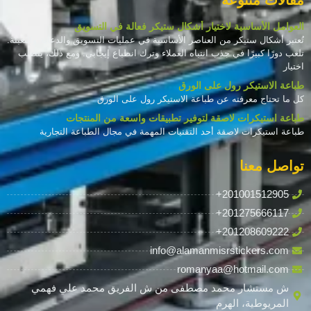
مقالات متنوعة
العوامل الأساسية لاختيار أشكال ستيكر فعالة في التسويق
تُعتبر أشكال ستيكر من العناصر الأساسية في عمليات التسويق والدعاية والتعبئة.
تلعب دورًا كبيرًا في جذب انتباه العملاء وترك انطباع إيجابي. ومع ذلك، يتطلب
اختيار
طباعة الاستيكر رول على الورق
كل ما تحتاج معرفته عن طباعة الاستيكر رول على الورق
طباعة استيكرات لاصقة لتوفير تطبيقات واسعة من المنتجات
طباعة استيكرات لاصقة أحد التقنيات المهمة في مجال الطباعة التجارية
تواصل معنا
+201001512905
+201275666117
+201208609222
info@alamanmisrstickers.com
romanyaa@hotmail.com
ش مستشار محمد مصطفى من ش الفريق محمد علي فهمي
المريوطية، الهرم