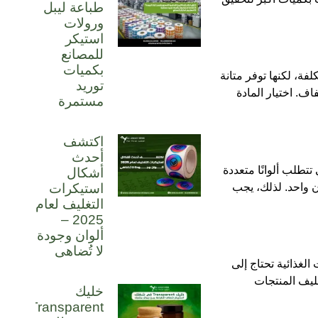
طباعة ليبل
ورولات
استيكر
للمصانع
بكميات
لفة، لكنها توفر متانة
توريد
ف. اختيار المادة
مستمرة
اكتشف
أحدث
تتطلب ألوانًا متعددة
أشكال
 واحد. لذلك، يجب
استيكرات
التغليف لعام
2025 –
ألوان وجودة
لا تُضاهى
لغذائية تحتاج إلى
ليف المنتجات
خليك
Transparent