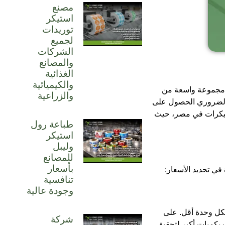
مصنع
استيكر
توريدات
لجميع
الشركات
والمصانع
الغذائية
والكيميائية
في مجموعة واسعة من
والزراعية
ن الضروري الحصول على
ستيكرات في مصر، حيث
طباعة رول
استيكر
وليبل
للمصانع
بأسعار
في تحديد الأسعار:
تنافسية
وجودة عالية
لكل وحدة أقل. على
شركة
ركات على تقديم طلبات بكميات أكبر لتحقيق