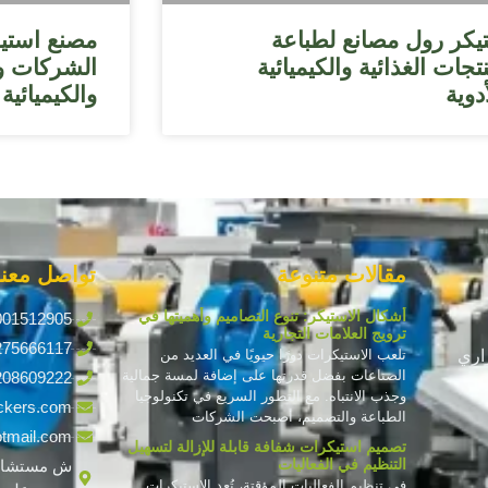
يكر رول مصانع لطباعة
مصنع استيك
تجات الغذائية والكيميائية
الشركات وا
دوية
والكيميائية
مقالات متنوعة
تواصل معنا
أشكال الاستيكر: تنوع التصاميم وأهميتها في
001512905
ترويج العلامات التجارية
275666117
اري
تلعب الاستيكرات دورًا حيويًا في العديد من
الصناعات بفضل قدرتها على إضافة لمسة جمالية
208609222
وجذب الانتباه. مع التطور السريع في تكنولوجيا
ckers.com
الطباعة والتصميم، أصبحت الشركات
tmail.com
تصميم استيكرات شفافة قابلة للإزالة لتسهيل
التنظيم في الفعاليات
ش مستشار
في تنظيم الفعاليات المؤقتة، تُعد الاستيكرات