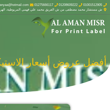
anyaa@hotmail.com
01275666117
01208609222
01001512905
ش مستشار محمد مصطفى من ش الفريق محمد علي فهمي المريوطية، الهر
أفضل عروض أسعار الاستيك