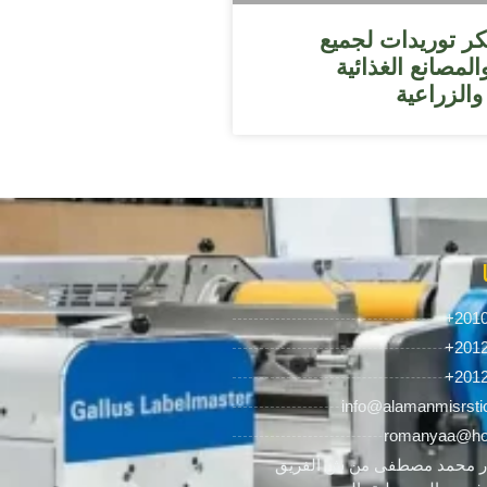
ر توريدات لجميع
لمصانع الغذائية
 والزراعية
+201
+201
+201
info@alamanmisrsti
romanyaa@ho
 محمد مصطفى من ش الفريق