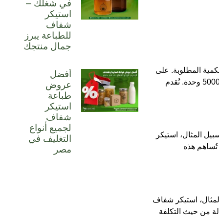
في شغلك –
استيكر
شفاف
للطباعة يبرز
جمال منتجك
كمية المطلوبة. على
أفضل
سبيل المثال، قد يتراوح سعر استيكر شفاف بحجم 5×5 سم بين 0.50 إلى 1 جنيه مصري للوحدة عند طلب كمية تتراوح بين 1000 إلى 5000 وحدة. تُقدم
عروض
طباعة
استيكر
شفاف
لجميع أنواع
بيل المثال، استيكر
التغليف في
ن 1.5 إلى 2.5 جنيه للوحدة عند طلب كمية تتراوح بين 2000 إلى 4000 وحدة. تُساهم هذه
مصر
المثال، استيكر شفاف
تعد هذه الاستيكرات وسيلة فعّالة من حيث التكلفة