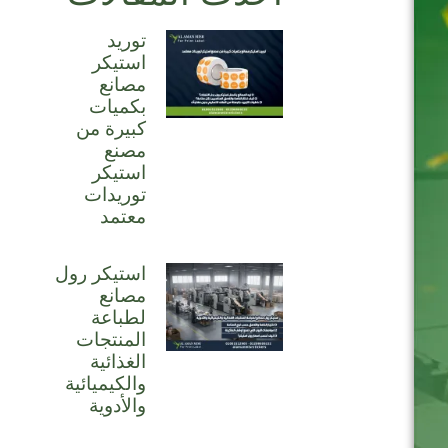
توريد
استيكر
مصانع
بكميات
كبيرة من
مصنع
استيكر
توريدات
معتمد
استيكر رول
مصانع
لطباعة
المنتجات
الغذائية
والكيميائية
والأدوية